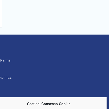
2 Parma
5820074
Gestisci Consenso Cookie