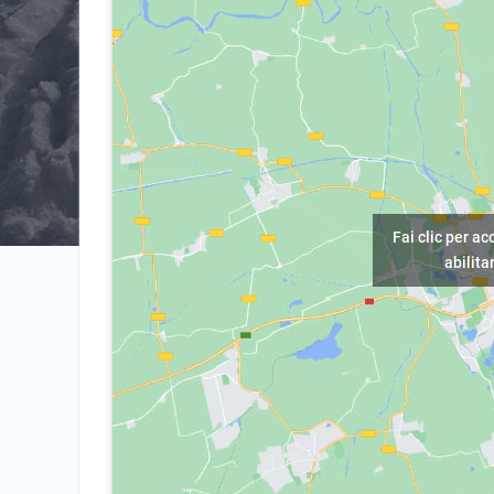
Fai clic per ac
abilit