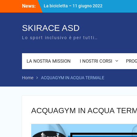
Skip
News:
La bicicletta – 11 giugno 2022
to
Unisciti al nostro canale telegram
content
Inaugurazione della palestra Paralimpica
a Bazzano (PR) – 24 Luglio 2022
SKIRACE ASD
Lo sport inclusivo è per tutti…
LA NOSTRA MISSION
I NOSTRI CORSI
PROG
Home
ACQUAGYM IN ACQUA TERMALE
ACQUAGYM IN ACQUA TER