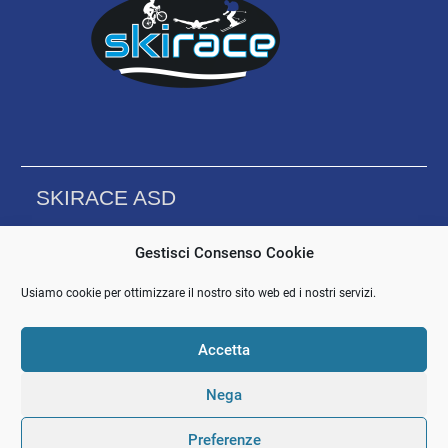
SKIRACE ASD
Via Laudedeo Testi 2/4 – 43122 Parma
Gestisci Consenso Cookie
C.F: 92172790344
Usiamo cookie per ottimizzare il nostro sito web ed i nostri servizi.
IBAN: IT65I0623012710000035820074
Accetta
Nega
Facebook
Instagram
Telegram
Politica
Termini
Copyright © Tutti i diritti riservati
Preferenze