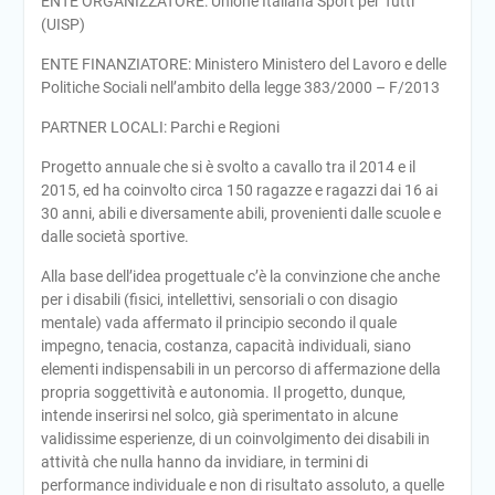
ENTE ORGANIZZATORE: Unione Italiana Sport per Tutti
(UISP)
ENTE FINANZIATORE: Ministero Ministero del Lavoro e delle
Politiche Sociali nell’ambito della legge 383/2000 – F/2013
PARTNER LOCALI: Parchi e Regioni
Progetto annuale che si è svolto a cavallo tra il 2014 e il
2015, ed ha coinvolto circa 150 ragazze e ragazzi dai 16 ai
30 anni, abili e diversamente abili, provenienti dalle scuole e
dalle società sportive.
Alla base dell’idea progettuale c’è la convinzione che anche
per i disabili (fisici, intellettivi, sensoriali o con disagio
mentale) vada affermato il principio secondo il quale
impegno, tenacia, costanza, capacità individuali, siano
elementi indispensabili in un percorso di affermazione della
propria soggettività e autonomia. Il progetto, dunque,
intende inserirsi nel solco, già sperimentato in alcune
validissime esperienze, di un coinvolgimento dei disabili in
attività che nulla hanno da invidiare, in termini di
performance individuale e non di risultato assoluto, a quelle