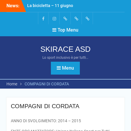
Skip
News:
La bicicletta – 11 giugno
to
2022
content
Unisciti al nostro canale
telegram
Facebook
Instagram
Telegram
Politica
Termini
Top Menu
Inaugurazione della
dei
e
palestra Paralimpica a
cookie
condizioni
Bazzano (PR) – 24 Luglio
(UE)
SKIRACE ASD
2022
Lo sport inclusivo è per tutti…
Menu
Home
COMPAGNI DI CORDATA
COMPAGNI DI CORDATA
ANNO DI SVOLGIMENTO: 2014 – 2015