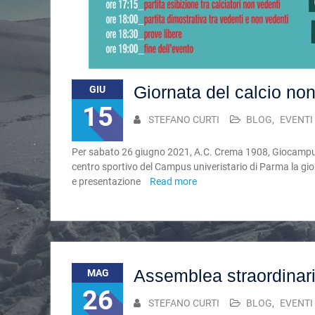
Giornata del calcio no
GIU
15
STEFANO CURTI
BLOG
,
EVENTI
Per sabato 26 giugno 2021, A.C. Crema 1908, Giocampus
centro sportivo del Campus univeristario di Parma la gi
e presentazione
Read more
Assemblea straordinar
MAG
26
STEFANO CURTI
BLOG
,
EVENTI