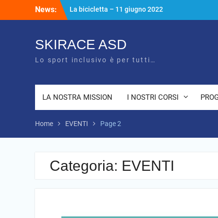
Skip
News:
La bicicletta – 11 giugno 2022
to
Unisciti al nostro canale telegram
content
Inaugurazione della palestra Paralimpica
a Bazzano (PR) – 24 Luglio 2022
SKIRACE ASD
Lo sport inclusivo è per tutti…
LA NOSTRA MISSION
I NOSTRI CORSI
PROG
Home
EVENTI
Page 2
Categoria:
EVENTI