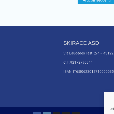
Articoli seguenti
SKIRACE ASD
Via Laudedeo Testi 2/4 – 4312
C.F: 92172790344
IBAN: IT65I062301271000003
Usi